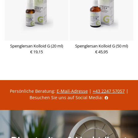
Spenglersan Kolloid G (20 ml)
Spenglersan Kolloid G (50 ml)
€ 19,15
€ 45,95
Persönliche Beratung:
E-Mail-Adresse
|
+43 2247 57057
|
Besuchen Sie uns auf Social Media: