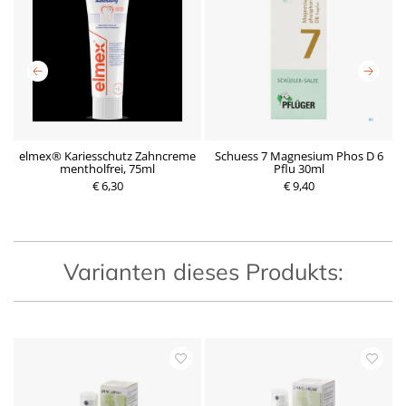
5
elmex® Kariesschutz Zahncreme
Schuess 7 Magnesium Phos D 6
mentholfrei, 75ml
Pflu 30ml
P
€ 6,30
P
€ 9,40
r
r
e
e
i
i
s
s
Varianten dieses Produkts: