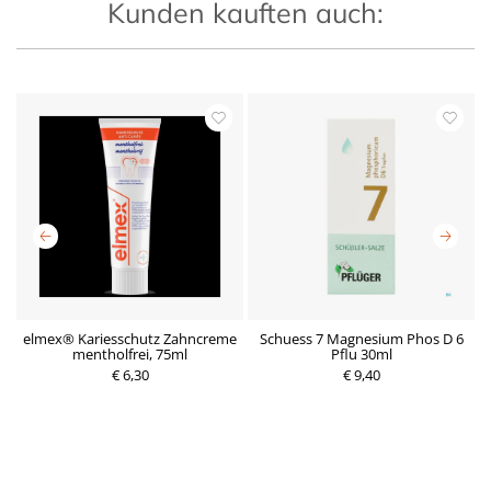
Kunden kauften auch:
5
elmex® Kariesschutz Zahncreme
Schuess 7 Magnesium Phos D 6
mentholfrei, 75ml
Pflu 30ml
P
€ 6,30
r
€ 9,40
P
e
r
i
e
s
i
s