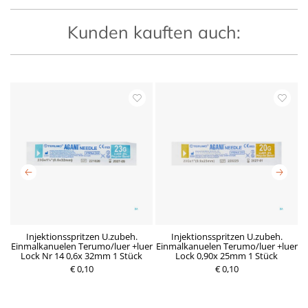
Kunden kauften auch:
x
Injektionsspritzen U.zubeh.
Injektionsspritzen U.zubeh.
Einmalkanuelen Terumo/luer +luer
Einmalkanuelen Terumo/luer +luer
E
Lock Nr 14 0,6x 32mm 1 Stück
Lock 0,90x 25mm 1 Stück
€ 0,10
R
D
€ 0,10
P
e
e
r
g
r
e
u
z
i
l
e
s