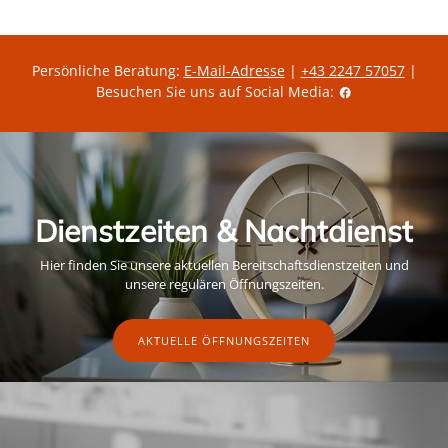
ä
i
r
t
e
g
r
ü
P
l
Persönliche Beratung:
E-Mail-Adresse
|
+43 2247 57057
|
r
t
Besuchen Sie uns auf Social Media:
e
i
i
g
s
e
r
A
k
t
i
o
Dienstzeiten & Nachtdienst
n
s
p
Hier finden Sie unsere aktuellen Bereitschaftsdienstzeiten und
r
e
unsere regulären Öffnungszeiten.
i
s
AKTUELLE ÖFFNUNGSZEITEN