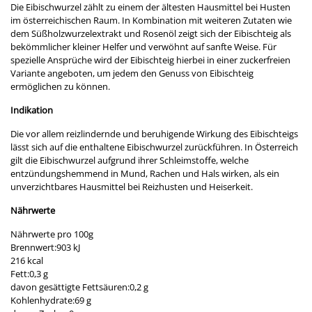
Die Eibischwurzel zählt zu einem der ältesten Hausmittel bei Husten
im österreichischen Raum. In Kombination mit weiteren Zutaten wie
dem Süßholzwurzelextrakt und Rosenöl zeigt sich der Eibischteig als
bekömmlicher kleiner Helfer und verwöhnt auf sanfte Weise. Für
spezielle Ansprüche wird der Eibischteig hierbei in einer zuckerfreien
Variante angeboten, um jedem den Genuss von Eibischteig
ermöglichen zu können.
Indikation
Die vor allem reizlindernde und beruhigende Wirkung des Eibischteigs
lässt sich auf die enthaltene Eibischwurzel zurückführen. In Österreich
gilt die Eibischwurzel aufgrund ihrer Schleimstoffe, welche
entzündungshemmend in Mund, Rachen und Hals wirken, als ein
unverzichtbares Hausmittel bei Reizhusten und Heiserkeit.
Nährwerte
Nährwerte pro 100g
Brennwert:903 kJ
216 kcal
Fett:0,3 g
davon gesättigte Fettsäuren:0,2 g
Kohlenhydrate:69 g