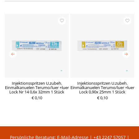
x
Injektionsspritzen U.zubeh.
Injektionsspritzen U.zubeh.
Einmalkanuelen Terumo/luer +luer
Einmalkanuelen Terumo/luer +luer
E
Lock Nr 14 0,6x 32mm 1 Stück
Lock 0,90x 25mm 1 Stück
€ 0,10
R
D
€ 0,10
P
e
e
r
g
r
e
u
z
i
l
e
s
ä
i
r
t
e
g
r
ü
P
l
Persönliche Beratung:
E-Mail-Adresse
|
+43 2247 57057
|