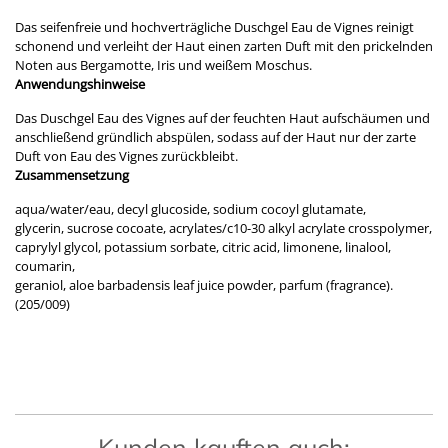
Das seifenfreie und hochverträgliche Duschgel Eau de Vignes reinigt
schonend und verleiht der Haut einen zarten Duft mit den prickelnden
Noten aus Bergamotte, Iris und weißem Moschus.
Anwendungshinweise
Das Duschgel Eau des Vignes auf der feuchten Haut aufschäumen und
anschließend gründlich abspülen, sodass auf der Haut nur der zarte
Duft von Eau des Vignes zurückbleibt.
Zusammensetzung
aqua/water/eau, decyl glucoside, sodium cocoyl glutamate,
glycerin, sucrose cocoate, acrylates/c10-30 alkyl acrylate crosspolymer,
caprylyl glycol, potassium sorbate, citric acid, limonene, linalool,
coumarin,
geraniol, aloe barbadensis leaf juice powder, parfum (fragrance).
(205/009)
Kunden kauften auch: