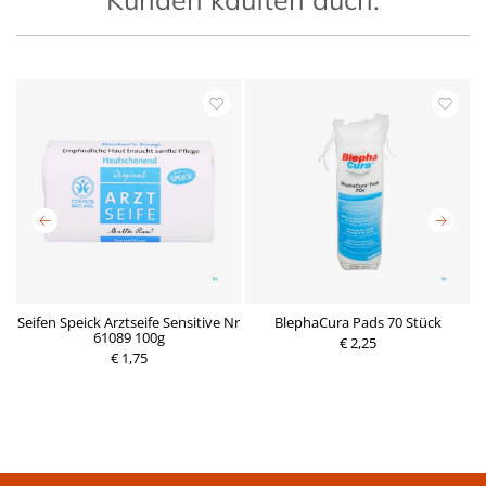
Seifen Speick Arztseife Sensitive Nr
BlephaCura Pads 70 Stück
l
61089 100g
€ 2,25
P
€ 1,75
P
r
r
e
e
i
i
s
s