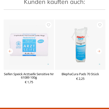
Kunden kauften auch:
Seifen Speick Arztseife Sensitive Nr
BlephaCura Pads 70 Stück
l
61089 100g
€ 2,25
P
€ 1,75
P
r
r
e
e
i
i
s
s