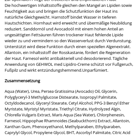
Die hochwertigen Inhaltsstoffe gleichen den Mangel an Lipiden sowie
Feuchtigkeit aus und bringen die Schutzfunktion der Haut ins
natürliche Gleichgewicht. Harnstoff bindet Wasser in tieferen
Hautschichten. Hornhaut wird erweicht und übermäßige Neubildung
reduziert. Sanddornöl und Avocadoöl mit einem hohen Anteil an
ungesättigten Fettsäuren führen trockener Haut fehlende Lipide
wieder zu und vermindern so den Wasserverlust durch Verdunstung.
Unterstützt wird diese Funktion durch einen speziellen Algenextrakt.
Allantoin, ein Inhaltsstoff der Rosskastanie, fördert die Regeneration
der Haut. Farnesol wirkt antibakteriell und desodorierend. Tägliche
Anwendung von GEHWOL med Lipidro-Creme schützt vor Fußgeruch,
Fußpilz und wirkt entzündungshemmend.Unparfümiert.
Zusammensetzung
Aqua (Water), Urea, Persea Gratissima (Avocado) Oil, Glycerin,
Polyglyceryl-3 Methylglucose Distearate, Isopropyl Palmitate,
Octyldodecanol, Glyceryl Stearate, Cetyl Alcohol, PPG-3 Benzyl Ether
Myristate, Myristyl Myristate, Triethyl Citrate, Hydrolyzed Algin,
Chlorella Vulgaris Extract, Maris Aqua (Sea Water), Chlorphenesin,
Farnesol, Hippophae Rhamnoides (Seabuckthorn) Extract, Allantoin,
Xanthan Gum, Phenoxyethanol, Methylparaben, Ethylparaben,
Caprylyl Glycol, Propylene Glycol, BHT, Ascorbyl Palmitate, Citric Acid