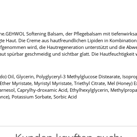
ine.GEHWOL Softening Balsam, der Pflegebalsam mit tiefenwirks
gte Haut. Die Creme aus hautfreundlichen Lipiden in Kombinatio
ufgenommen wird, die Hautregeneration unterstützt und die Abweh
t spürbar geschmeidig und sichtbar glatt. Die Hautfeuchtigkeit w
o) Oil, Glycerin, Polyglyceryl-3 Methylglucose Distearate, Isoprop
ther Myristate, Myristyl Myristate, Triethyl Citrate, Mel (Honey)
arnesol, Caprylhy-droxamic Acid, Ethylhexylglycerin, Methylprop
ance), Potassium Sorbate, Sorbic Acid