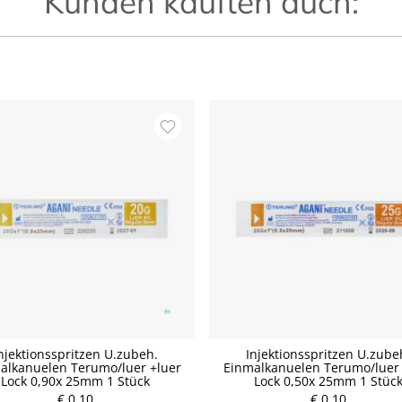
Kunden kauften auch:
njektionsspritzen U.zubeh.
Injektionsspritzen U.zube
alkanuelen Terumo/luer +luer
Einmalkanuelen Terumo/luer 
P
Lock 0,90x 25mm 1 Stück
Lock 0,50x 25mm 1 Stüc
r
P
€ 0,10
e
€ 0,10
r