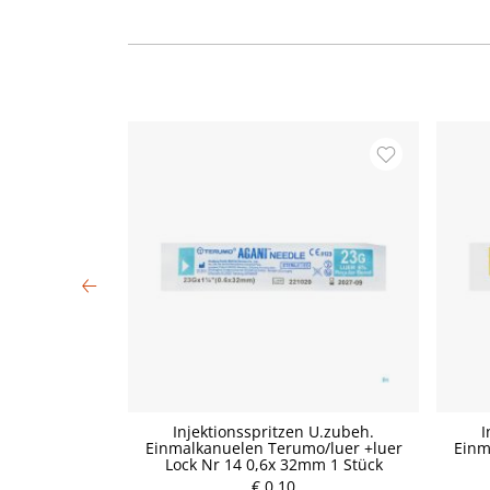
ello 4m x 12cm
Injektionsspritzen U.zubeh.
I
Einmalkanuelen Terumo/luer +luer
Einm
Lock Nr 14 0,6x 32mm 1 Stück
P
€ 0,10
r