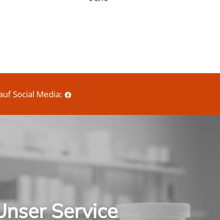
e
i
s
auf Social Media:
Unser Service