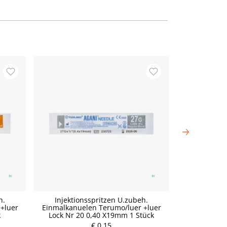
h.
Injektionsspritzen U.zubeh.
Injektio
+luer
Einmalkanuelen Terumo/luer +luer
Einmalkanue
k
Lock Nr 20 0,40 X19mm 1 Stück
Lock Nr 1
P
€ 0,15
r