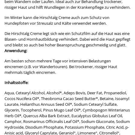
beim Wandern oder Laufen. Ideal auch zur Behandlung trockener,
rissiger Haut und hilft Wundliegen in der Krankenpflege zu verhindern.
Im Winter kann die Hirschtalg Creme auch zum Schutz von
Hundepfoten vor Streusalz und Kälte verwendet werden.
Die Hirschtalg Creme legt sich wie ein Schutzfilm auf die Haut was eine
Blasen- und Hornhautbildung verhindert. Dabei wird die Haut gepflegt
und bleibt so auch bei hoher Beanspruchung geschmeidig und glatt.
Anwendung:
Am besten schon mehrere Tage vor intensiven Belastungen
eincremen (z.B. vor Wandertouren). Bei trockener, rissiger Haut
mehrmals täglich eincremen.
Inhaltsstoffe:
Aqua, Cetearyl Alcohol, Alcohol*, Adeps Bovis, Deer Fat, Propanediol,
Cocos Nucifera Oil*, Theobroma Cacao Seed Butter*, Betaine, Isoamyl
Laurate, Helianthus Annuus Seed Oil*, Sodium Cetearyl Sulfate,
Glycerin, Tocopherol, Pinus Mugo Leaf Oil*, Cymbopogon Winterianus
Herb Oil*, Quercus Alba Bark Extract, Eucalyptus Globulus Leaf Oil,
Camphor, Rosmarinus Officinalis Leaf Oil*, Sodium Gluconate, Sodium
Hydroxide, Disodium Phosphate, Potassium Phosphate, Citric Acid, p-
Anisic acid, Glyceryl Caprylate, Geraniol°, Limonene°, Citronellol°,