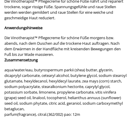
Die Vinotherapist™ Pflegecreme für schöne Füße nährt und repariert
trockene, sogar rissige Füße. Spannungsgefühle und raue Stellen
werden werden gemildert und raue Stellen für eine weiche und
geschmeidige Haut reduziert.
Anwendungshinweise
Die Vinotherapist™ Pflegecreme für schöne Füße morgens bzw.
abends, nach dem Duschen auf die trockene Haut auftragen. Nach
dem Erwärmen in der Handfläche mit kreisenden Bewegungen den
Fuß bis zur Wade massieren.
Zusammensetzung
aqua/water/eau, butyrospermum parkii (shea) butter, glycerin,
dicaprylyl carbonate, cetearyl alcohol, butylene glycol, sodium stearoyl
glutamate, hexyldecanol, hexyldecyl laurate, zea mays (corn) starch,
sodium polyacrylate, stearalkonium hectorite, caprylyl glycol,
potassium sorbate, limonene, propylene carbonate, vitis vinifera
(grape) seed oil, linalool, tocopherol, helianthus annuus (sunflower)
seed oil, sodium phytate, citric acid, geraniol, sodium carboxymethyl
betaglucan,
parfum(fragrance), citral.(362/002) pao: 12m