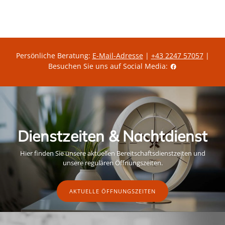
g
r
e
u
z
i
l
e
s
ä
i
r
t
e
g
r
ü
P
l
Persönliche Beratung:
E-Mail-Adresse
|
+43 2247 57057
|
r
t
Besuchen Sie uns auf Social Media:
e
i
i
g
s
e
r
A
k
t
i
o
Dienstzeiten & Nachtdienst
n
s
p
Hier finden Sie unsere aktuellen Bereitschaftsdienstzeiten und
r
e
unsere regulären Öffnungszeiten.
i
s
AKTUELLE ÖFFNUNGSZEITEN