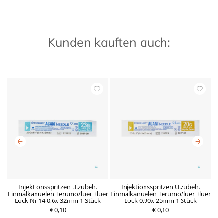
Kunden kauften auch:
x
Injektionsspritzen U.zubeh.
Injektionsspritzen U.zubeh.
Einmalkanuelen Terumo/luer +luer
Einmalkanuelen Terumo/luer +luer
E
Lock Nr 14 0,6x 32mm 1 Stück
Lock 0,90x 25mm 1 Stück
€ 0,10
R
D
€ 0,10
P
e
e
r