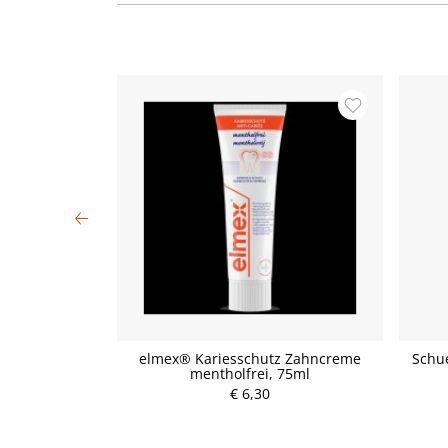
pseln D6 5 Stück
elmex® Kariesschutz Zahncreme
Schu
mentholfrei, 75ml
P
€ 6,30
r
e
i
s