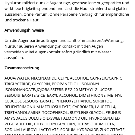
Hyaluron mildert dunkle Augenringe, geschwollene Augenpartien und
wirkt feuchtigkeitsspendend und lässt die Haut strahlend und glatter
aussehen. Ohne Parfüm. Ohne Parabene. Verträglich für empfindliche
und trockene Haut.
Anwendungshinweise
Um die Augenpartie auftragen und sanft einmassieren.\nWarnung:
Nur zur äußeren Anwendung.\nKontakt mit den Augen
vermeiden.\nBei Augenkontakt sofort gründlich mit Wasser
ausspülen.
Zusammensetzung
AQUA/WATER, NIACINAMIDE, CETYL ALCOHOL, CAPRYLIC/CAPRIC
TRIGLYCERIDE, GLYCERIN, PROPANEDIOL, ISONONYL
ISONONANOATE, JOJOBA ESTERS, PEG-20 METHYL GLUCOSE
SESQUISTEARATE,\nCETEARYL ALCOHOL, DIMETHICONE, METHYL
GLUCOSE SESQUISTEARATE, PHENOXYETHANOL, SORBITOL,
BEHENTRIMONIUM METHOSULFATE, CARBOMER, LAURETH-4,
TRIETHANOLAMINE, TOCOPHEROL, BUTYLENE GLYCOL, PRUNUS
AMYGDALUS DULCIS OIL/SWEET ALMOND OIL, HYDROGENATED
VEGETABLE OIL, ETHYLHEXYLGLYCERIN, TETRASODIUM EDTA,
SODIUM LAUROYL LACTYLATE, SODIUM HYDROXIDE, ZINC CITRATE,