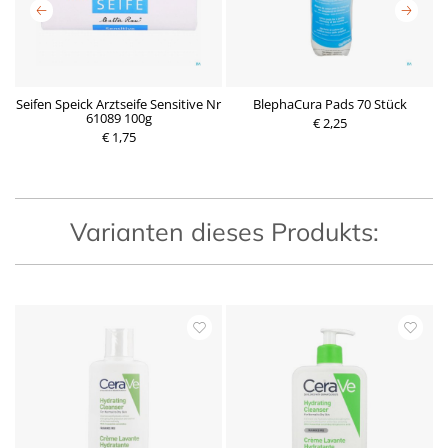
Seifen Speick Arztseife Sensitive Nr
BlephaCura Pads 70 Stück
l
61089 100g
€ 2,25
€ 1,75
P
P
r
r
e
e
i
i
s
s
Varianten dieses Produkts: