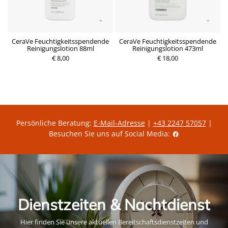
CeraVe Feuchtigkeitsspendende
CeraVe Feuchtigkeitsspendende
Reinigungslotion 88ml
Reinigungslotion 473ml
€ 8,00
€ 18,00
Persönliche Beratung:
E-Mail-Adresse
|
+43 2247 57057
|
Besuchen Sie uns auf Social Media:
Dienstzeiten & Nachtdienst
Hier finden Sie unsere aktuellen Bereitschaftsdienstzeiten und