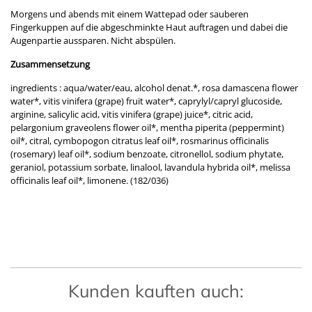
Morgens und abends mit einem Wattepad oder sauberen
Fingerkuppen auf die abgeschminkte Haut auftragen und dabei die
Augenpartie aussparen. Nicht abspülen.
Zusammensetzung
ingredients : aqua/water/eau, alcohol denat.*, rosa damascena flower
water*, vitis vinifera (grape) fruit water*, caprylyl/capryl glucoside,
arginine, salicylic acid, vitis vinifera (grape) juice*, citric acid,
pelargonium graveolens flower oil*, mentha piperita (peppermint)
oil*, citral, cymbopogon citratus leaf oil*, rosmarinus officinalis
(rosemary) leaf oil*, sodium benzoate, citronellol, sodium phytate,
geraniol, potassium sorbate, linalool, lavandula hybrida oil*, melissa
officinalis leaf oil*, limonene. (182/036)
Kunden kauften auch: