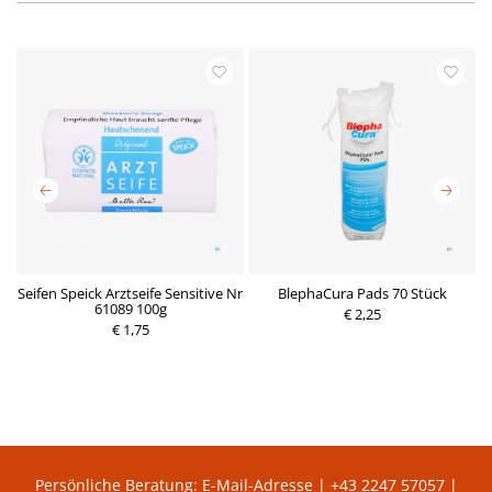
Seifen Speick Arztseife Sensitive Nr
BlephaCura Pads 70 Stück
l
61089 100g
€ 2,25
€ 1,75
P
P
r
r
e
e
i
i
s
s
Persönliche Beratung:
E-Mail-Adresse
|
+43 2247 57057
|