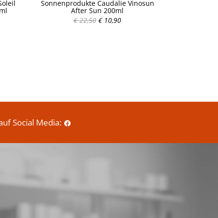
oleil
Sonnenprodukte Caudalie Vinosun
Sonnenprodu
0ml
After Sun 200ml
€ 22,50
€ 10,90
P
r
e
i
s
auf Social Media: