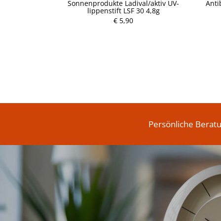
 cosmetics
Sonnenprodukte Ladival/aktiv UV-
Anti
 LSF 50+ 50ml
lippenstift LSF 30 4,8g
€ 5,90
P
r
e
i
s
Persönliche Berat