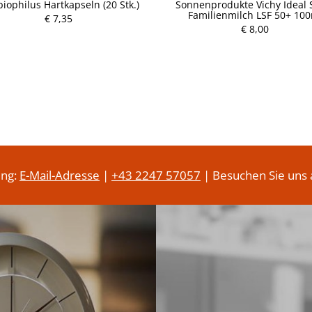
biophilus Hartkapseln (20 Stk.)
Sonnenprodukte Vichy Ideal S
Familienmilch LSF 50+ 10
€ 7,35
P
€ 8,00
P
r
r
e
e
i
i
s
s
ung:
E-Mail-Adresse
|
+43 2247 57057
| Besuchen Sie uns 