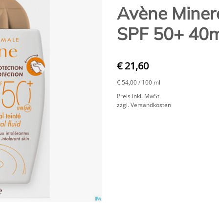
Avène Minera
SPF 50+ 40m
€ 21,60
€ 54,00
/ 100 ml
Preis inkl. MwSt.
zzgl. Versandkosten