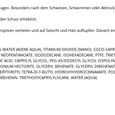
ftragen. Besonders nach dem Schwitzen, Schwimmen oder Abtrock
den Schutz erheblich.
rspitzen verteilen und auf Gesicht und Hals auftupfen. Danach e
G WATER (AVENE AQUA). TITANIUM DIOXIDE [NANO]. COCO-CAPR
L NEOPENTANOATE. ISODODECANE. ISOHEXADECANE. PTFE. TRIE
C ACID. CAPRYLYL GLYCOL. PEG-45/DODECYL GLYCOL COPOLYMER
IMONIUM HECTORITE. GLYCERYL BEHENATE. GLYCERYL DIBEHENA
TAERYTHRITYL TETRA-DI-T-BUTYL HYDROXYHYDROCINNAMATE. PO
BEHENIN. TRIETHOXYCAPRYLYLSILANE. WATER (AQUA)