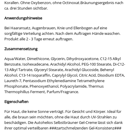
Korallen. Ohne Oxybenzon, ohne Octinoxat.Bräunungsergebnis nach
ca. drei Stunden sichtbar.
Anwendungshinweise
Bei Haaransatz, Augenbrauen, Knie und Ellenbogen auf eine
sorgfältige Verteilung achten. Nach dem Auftragen Hände waschen.
Produkt alle 2 - 3 Tage erneut auftragen.
Zusammensetzung
Aqua/Water, Dimethicone, Glycerin, Dihydroxyacetone, C12-15 Alkyl
Benzoate, Isohexadecane, Arachidyl Alcohol, PEG-100 Stearate, Di-C12-
13 Alkyl Tartrate, Glyceryl Stearate, Arachidyl Glucoside, Behenyl
Alcohol, C13-14 Isoparaffin, Caprylyl Glycol, Citric Acid, Disodium EDTA,
Laureth-7, Pentasodium Ethylenediamine Tetramethylene
Phosphonate, Phenoxyethanol, Polyacrylamide, Thermus
Thermophillus Ferment, Parfum/Fragrance.
Eigenschaften
Für Haut, die keine Sonne verträgt. Für Gesicht und Körper. Ideal für
alle, die braun sein möchten, ohne die Haut durch UV-Strahlen zu
beschädigen. Die Autohelios Selbstbräuner Gel-Creme lässt sich dank
ihrer optimal verteilbaren ###zartschmelzenden Gel-Konsistenz###