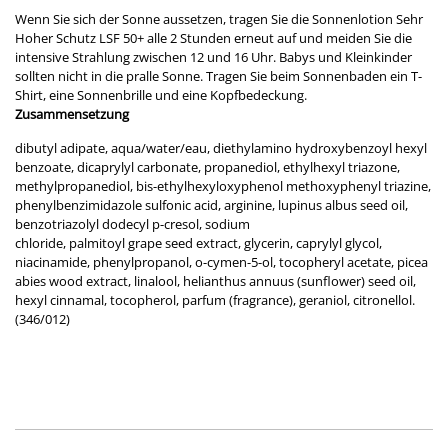
Wenn Sie sich der Sonne aussetzen, tragen Sie die Sonnenlotion Sehr
Hoher Schutz LSF 50+ alle 2 Stunden erneut auf und meiden Sie die
intensive Strahlung zwischen 12 und 16 Uhr. Babys und Kleinkinder
sollten nicht in die pralle Sonne. Tragen Sie beim Sonnenbaden ein T-
Shirt, eine Sonnenbrille und eine Kopfbedeckung.
Zusammensetzung
dibutyl adipate, aqua/water/eau, diethylamino hydroxybenzoyl hexyl
benzoate, dicaprylyl carbonate, propanediol, ethylhexyl triazone,
methylpropanediol, bis-ethylhexyloxyphenol methoxyphenyl triazine,
phenylbenzimidazole sulfonic acid, arginine, lupinus albus seed oil,
benzotriazolyl dodecyl p-cresol, sodium
chloride, palmitoyl grape seed extract, glycerin, caprylyl glycol,
niacinamide, phenylpropanol, o-cymen-5-ol, tocopheryl acetate, picea
abies wood extract, linalool, helianthus annuus (sunflower) seed oil,
hexyl cinnamal, tocopherol, parfum (fragrance), geraniol, citronellol.
(346/012)