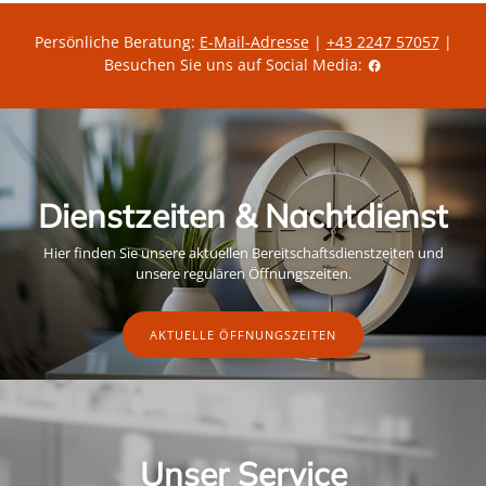
e
g
r
ü
P
l
Persönliche Beratung:
E-Mail-Adresse
|
+43 2247 57057
|
r
t
Besuchen Sie uns auf Social Media:
e
i
i
g
s
e
r
A
k
t
i
o
Dienstzeiten & Nachtdienst
n
s
p
Hier finden Sie unsere aktuellen Bereitschaftsdienstzeiten und
r
e
unsere regulären Öffnungszeiten.
i
s
AKTUELLE ÖFFNUNGSZEITEN
Unser Service