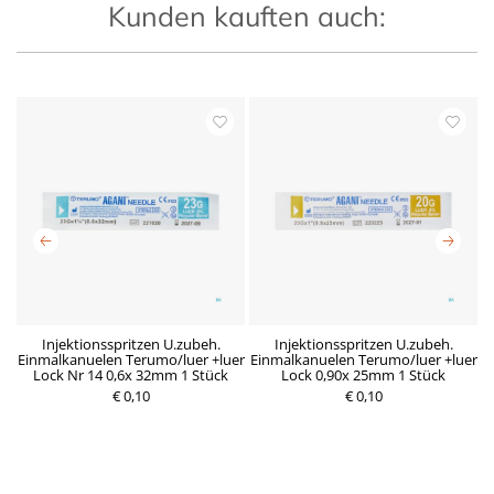
Kunden kauften auch:
x
Injektionsspritzen U.zubeh.
Injektionsspritzen U.zubeh.
Einmalkanuelen Terumo/luer +luer
Einmalkanuelen Terumo/luer +luer
E
Lock Nr 14 0,6x 32mm 1 Stück
Lock 0,90x 25mm 1 Stück
€ 0,10
R
D
€ 0,10
P
e
e
r
g
r
e
u
z
i
l
e
s
ä
i
r
t