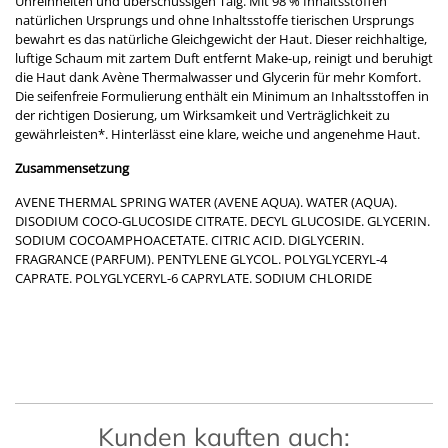
Unreinheiten und überschüssigen Talg. Mit 98 % Inhaltsstoffen
natürlichen Ursprungs und ohne Inhaltsstoffe tierischen Ursprungs
bewahrt es das natürliche Gleichgewicht der Haut. Dieser reichhaltige,
luftige Schaum mit zartem Duft entfernt Make-up, reinigt und beruhigt
die Haut dank Avène Thermalwasser und Glycerin für mehr Komfort.
Die seifenfreie Formulierung enthält ein Minimum an Inhaltsstoffen in
der richtigen Dosierung, um Wirksamkeit und Verträglichkeit zu
gewährleisten*. Hinterlässt eine klare, weiche und angenehme Haut.
Zusammensetzung
AVENE THERMAL SPRING WATER (AVENE AQUA). WATER (AQUA).
DISODIUM COCO-GLUCOSIDE CITRATE. DECYL GLUCOSIDE. GLYCERIN.
SODIUM COCOAMPHOACETATE. CITRIC ACID. DIGLYCERIN.
FRAGRANCE (PARFUM). PENTYLENE GLYCOL. POLYGLYCERYL-4
CAPRATE. POLYGLYCERYL-6 CAPRYLATE. SODIUM CHLORIDE
Kunden kauften auch: