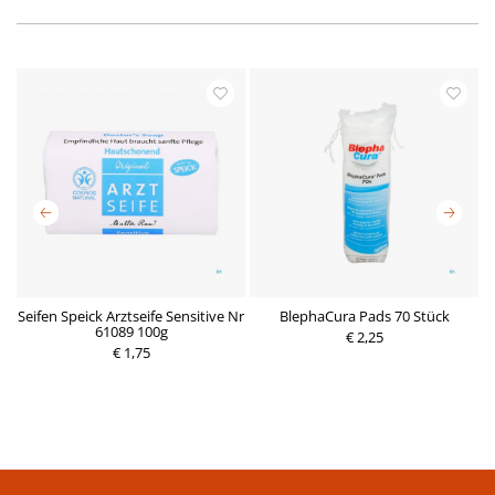
Seifen Speick Arztseife Sensitive Nr
BlephaCura Pads 70 Stück
l
61089 100g
€ 2,25
€ 1,75
P
P
r
r
e
e
i
i
s
s