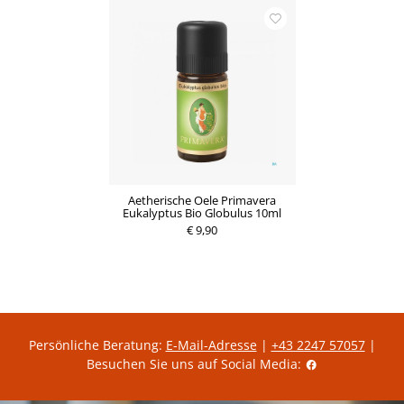
i
g
s
e
r
A
k
t
i
o
n
s
p
r
e
i
s
Aetherische Oele Primavera
Eukalyptus Bio Globulus 10ml
€ 9,90
Persönliche Beratung:
E-Mail-Adresse
|
+43 2247 57057
|
Besuchen Sie uns auf Social Media: