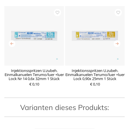
x
Injektionsspritzen U.zubeh.
Injektionsspritzen U.zubeh.
Einmalkanuelen Terumo/luer +luer
Einmalkanuelen Terumo/luer +luer
E
Lock Nr 14 0,6x 32mm 1 Stück
Lock 0,90x 25mm 1 Stück
€ 0,10
R
D
€ 0,10
P
e
e
r
g
r
e
u
z
i
l
e
s
ä
i
Varianten dieses Produkts:
r
t
e
g
r
ü
P
l
r
t
e
i