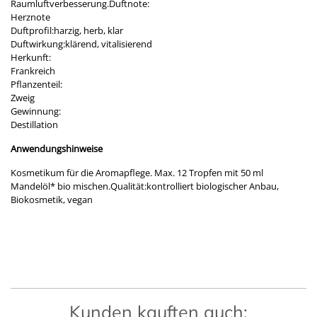
Raumluftverbesserung.Duftnote:
Herznote
Duftprofil:harzig, herb, klar
Duftwirkung:klärend, vitalisierend
Herkunft:
Frankreich
Pflanzenteil:
Zweig
Gewinnung:
Destillation
Anwendungshinweise
Kosmetikum für die Aromapflege. Max. 12 Tropfen mit 50 ml
Mandelöl* bio mischen.Qualität:kontrolliert biologischer Anbau,
Biokosmetik, vegan
Kunden kauften auch: