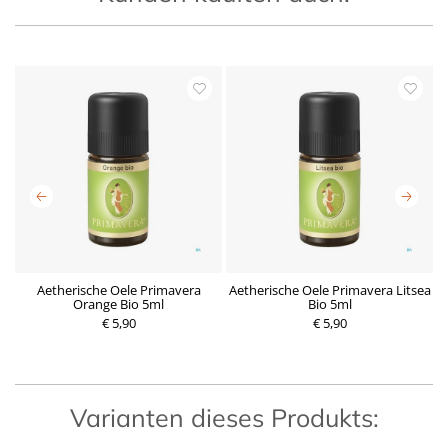
Aetherische Oele Primavera
Aetherische Oele Primavera Litsea
Orange Bio 5ml
Bio 5ml
€ 5,90
P
€ 5,90
P
r
r
e
e
i
i
s
s
Varianten dieses Produkts: