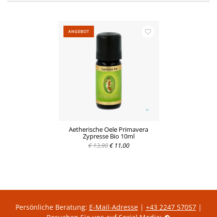
ANGEBOT
Aetherische Oele Primavera
Zypresse Bio 10ml
€ 13,90
€ 11,00
Persönliche Beratung:
E-Mail-Adresse
|
+43 2247 57057
|