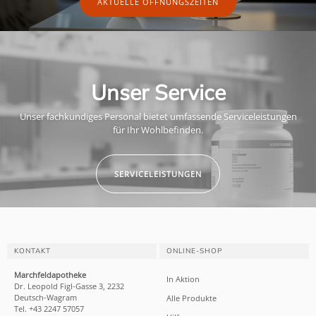
AKTUELLE ÖFFNUNGSZEITEN
Unser Service
Unser fachkundiges Personal bietet umfassende Serviceleistungen
für Ihr Wohlbefinden.
SERVICELEISTUNGEN
KONTAKT
ONLINE-SHOP
Marchfeldapotheke
In Aktion
Dr. Leopold Figl-Gasse 3, 2232
Deutsch-Wagram
Alle Produkte
Tel. +43 2247 57057