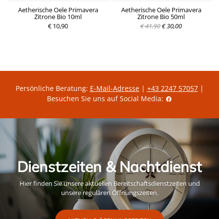
s
Aetherische Oele Primavera
Aetherische Oele Primavera
Zitrone Bio 10ml
Zitrone Bio 50ml
€ 10,90
€ 41,90
€ 30,00
Persönliche Beratung:
E-Mail-Adresse
|
+43 2247 57057
|
Besuchen Sie uns auf Social Media:
Dienstzeiten & Nachtdienst
Hier finden Sie unsere aktuellen Bereitschaftsdienstzeiten und
unsere regulären Öffnungszeiten.