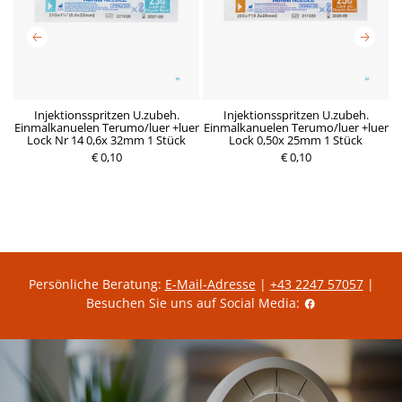
-
Injektionsspritzen U.zubeh.
Injektionsspritzen U.zubeh.
L5
Einmalkanuelen Terumo/luer +luer
Einmalkanuelen Terumo/luer +luer
E
Lock Nr 14 0,6x 32mm 1 Stück
Lock 0,50x 25mm 1 Stück
P
€ 0,10
r
€ 0,10
P
e
r
i
e
s
i
s
Persönliche Beratung:
E-Mail-Adresse
|
+43 2247 57057
|
Besuchen Sie uns auf Social Media: