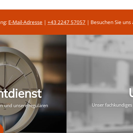
ung:
E-Mail-Adresse
|
+43 2247 57057
| Besuchen Sie uns 
htdienst
Unser fachkundiges 
ten und unsere regulären