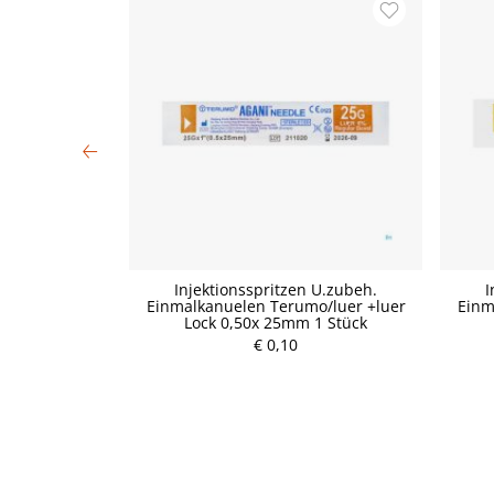
.zubeh. Pen-
Injektionsspritzen U.zubeh.
I
5x 6mm L5 3618
Einmalkanuelen Terumo/luer +luer
Einm
ück
Lock 0,50x 25mm 1 Stück
€ 0,10
P
r
e
i
s