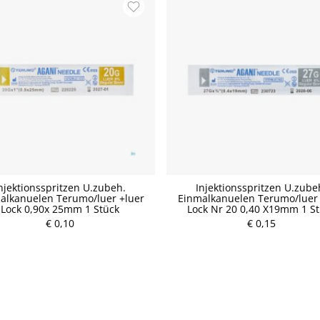
njektionsspritzen U.zubeh.
Injektionsspritzen U.zube
alkanuelen Terumo/luer +luer
Einmalkanuelen Terumo/luer 
Lock 0,90x 25mm 1 Stück
Lock Nr 20 0,40 X19mm 1 S
€ 0,10
P
€ 0,15
P
r
r
e
e
i
i
s
s