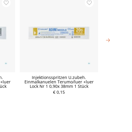
h.
Injektionsspritzen U.zubeh.
Injektio
+luer
Einmalkanuelen Terumo/luer +luer
Einmalkanue
tück
Lock Nr 1 0,90x 38mm 1 Stück
Lock Nr 1
€ 0,15
P
r
e
i
s