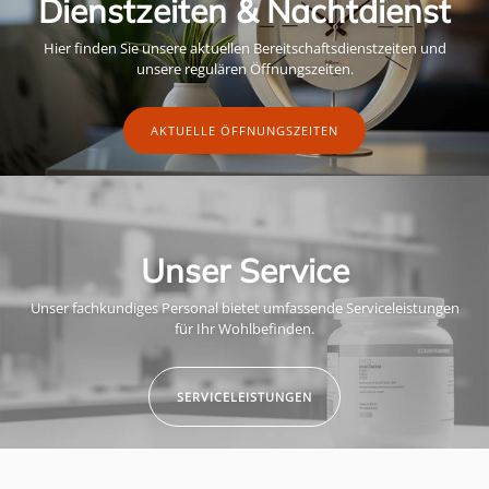
Dienstzeiten & Nachtdienst
Hier finden Sie unsere aktuellen Bereitschaftsdienstzeiten und
unsere regulären Öffnungszeiten.
AKTUELLE ÖFFNUNGSZEITEN
Unser Service
Unser fachkundiges Personal bietet umfassende Serviceleistungen
für Ihr Wohlbefinden.
SERVICELEISTUNGEN