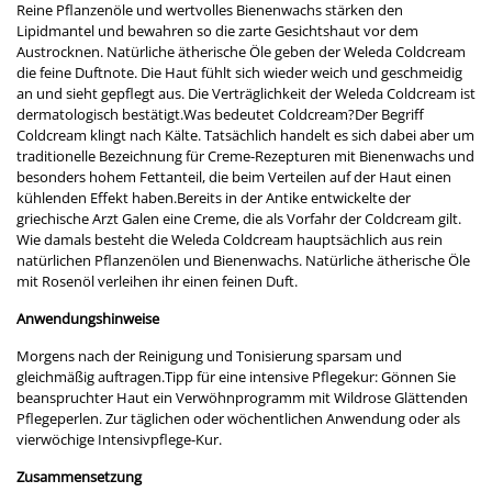
Reine Pflanzenöle und wertvolles Bienenwachs stärken den
Lipidmantel und bewahren so die zarte Gesichtshaut vor dem
Austrocknen. Natürliche ätherische Öle geben der Weleda Coldcream
die feine Duftnote. Die Haut fühlt sich wieder weich und geschmeidig
an und sieht gepflegt aus. Die Verträglichkeit der Weleda Coldcream ist
dermatologisch bestätigt.Was bedeutet Coldcream?Der Begriff
Coldcream klingt nach Kälte. Tatsächlich handelt es sich dabei aber um
traditionelle Bezeichnung für Creme-Rezepturen mit Bienenwachs und
besonders hohem Fettanteil, die beim Verteilen auf der Haut einen
kühlenden Effekt haben.Bereits in der Antike entwickelte der
griechische Arzt Galen eine Creme, die als Vorfahr der Coldcream gilt.
Wie damals besteht die Weleda Coldcream hauptsächlich aus rein
natürlichen Pflanzenölen und Bienenwachs. Natürliche ätherische Öle
mit Rosenöl verleihen ihr einen feinen Duft.
Anwendungshinweise
Morgens nach der Reinigung und Tonisierung sparsam und
gleichmäßig auftragen.Tipp für eine intensive Pflegekur: Gönnen Sie
beanspruchter Haut ein Verwöhnprogramm mit Wildrose Glättenden
Pflegeperlen. Zur täglichen oder wöchentlichen Anwendung oder als
vierwöchige Intensivpflege-Kur.
Zusammensetzung