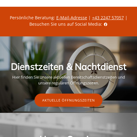
ä
i
r
t
e
g
r
ü
P
l
Persönliche Beratung:
E-Mail-Adresse
|
+43 2247 57057
|
r
t
Besuchen Sie uns auf Social Media:
e
i
i
g
s
e
r
A
k
t
i
o
Dienstzeiten & Nachtdienst
n
s
p
Hier finden Sie unsere aktuellen Bereitschaftsdienstzeiten und
r
e
unsere regulären Öffnungszeiten.
i
s
AKTUELLE ÖFFNUNGSZEITEN