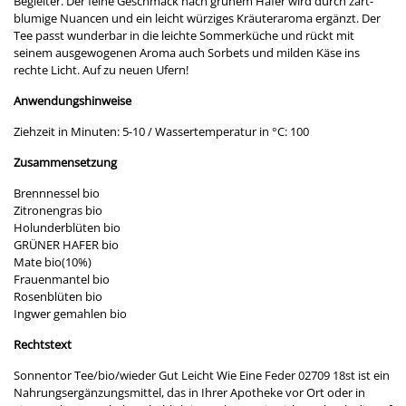
Begleiter. Der feine Geschmack nach grünem Hafer wird durch zart-
blumige Nuancen und ein leicht würziges Kräuteraroma ergänzt. Der
Tee passt wunderbar in die leichte Sommerküche und rückt mit
seinem ausgewogenen Aroma auch Sorbets und milden Käse ins
rechte Licht. Auf zu neuen Ufern!
Anwendungshinweise
Ziehzeit in Minuten: 5-10 / Wassertemperatur in °C: 100
Zusammensetzung
Brennnessel bio
Zitronengras bio
Holunderblüten bio
GRÜNER HAFER bio
Mate bio(10%)
Frauenmantel bio
Rosenblüten bio
Ingwer gemahlen bio
Rechtstext
Sonnentor Tee/bio/wieder Gut Leicht Wie Eine Feder 02709 18st ist ein
Nahrungsergänzungsmittel, das in Ihrer Apotheke vor Ort oder in