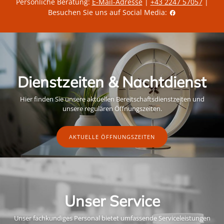
Persönliche Beratung:
E-Mail-Adresse
|
+43 2247 57057
|
Besuchen Sie uns auf Social Media:
Dienstzeiten & Nachtdienst
Hier finden Sie unsere aktuellen Bereitschaftsdienstzeiten und
unsere regulären Öffnungszeiten.
AKTUELLE ÖFFNUNGSZEITEN
Unser Service
Unser fachkundiges Personal bietet umfassende Serviceleistungen