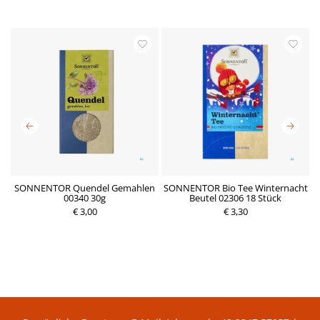
i
SONNENTOR Quendel Gemahlen
SONNENTOR Bio Tee Winternacht
00340 30g
Beutel 02306 18 Stück
€ 3,00
P
€ 3,30
P
r
r
e
e
i
i
s
s