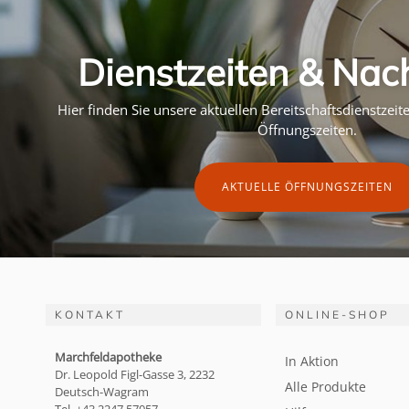
Dienstzeiten & Nac
Hier finden Sie unsere aktuellen Bereitschaftsdienstzei
Öffnungszeiten.
AKTUELLE ÖFFNUNGSZEITEN
KONTAKT
ONLINE-SHOP
Marchfeldapotheke
In Aktion
Dr. Leopold Figl-Gasse 3, 2232
Alle Produkte
Deutsch-Wagram
Tel. +43 2247 57057