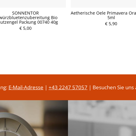
SONNENTOR
Aetherische Oele Primavera Or
würzbluetenzubereitung Bio
5ml
utzengel Packung 00740 40g
P
€ 5,90
P
€ 5,00
r
r
e
e
i
i
s
s
ung:
E-Mail-Adresse
|
+43 2247 57057
| Besuchen Sie uns 