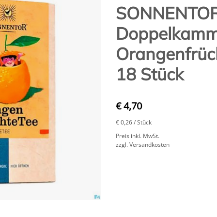
SONNENTO
Doppelkamme
Orangenfrüc
18 Stück
€ 4,70
€ 0,26
/ Stück
Preis inkl. MwSt.
zzgl. Versandkosten