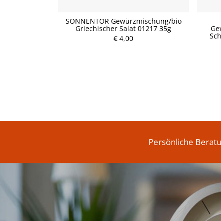
avera Ylang-
SONNENTOR Gewürzmischung/bio
Bio 5ml
Griechischer Salat 01217 35g
Ge
Sch
€ 4,00
P
r
e
i
s
Persönliche Berat