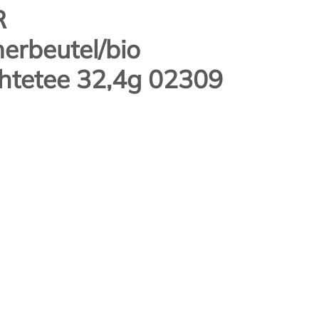
R
rbeutel/bio
htetee 32,4g 02309