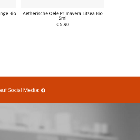
ange Bio
Aetherische Oele Primavera Litsea Bio
SONNENTOR
5ml
Wuerz Dich U
P
00
€ 5,90
r
e
i
s
auf Social Media: