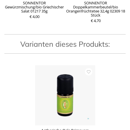
g-
SONNENTOR
SONNENTOR
Gewürzmischung/bio Griechischer
Doppelkammerbeutel/bio
P
Salat 01217 35g
Orangenfrüchtetee 32,4g 02309 18
P
r
Stück
€ 4,00
r
e
e
€ 4,70
i
i
s
s
Varianten dieses Produkts: