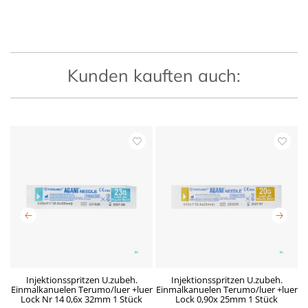
Kunden kauften auch:
x
Injektionsspritzen U.zubeh.
Injektionsspritzen U.zubeh.
Einmalkanuelen Terumo/luer +luer
Einmalkanuelen Terumo/luer +luer
E
Lock Nr 14 0,6x 32mm 1 Stück
Lock 0,90x 25mm 1 Stück