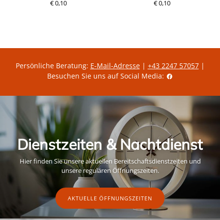
€ 0,10
R
D
€ 0,10
P
e
e
r
g
r
e
u
z
i
l
e
s
ä
i
r
t
e
g
r
ü
P
l
Persönliche Beratung:
E-Mail-Adresse
|
+43 2247 57057
|
r
t
Besuchen Sie uns auf Social Media:
e
i
i
g
s
e
r
A
k
t
i
o
Dienstzeiten & Nachtdienst
n
s
p
Hier finden Sie unsere aktuellen Bereitschaftsdienstzeiten und
r
e
unsere regulären Öffnungszeiten.
i
s
AKTUELLE ÖFFNUNGSZEITEN