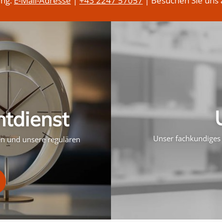
ung:
E-Mail-Adresse
|
+43 2247 57057
| Besuchen Sie uns 
htdienst
Unser fachkundiges 
ten und unsere regulären