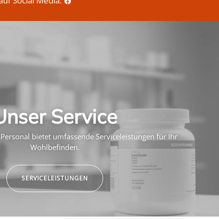
auf Social Media:
Unser Service
Personal bietet umfassende Serviceleistungen für Ihr
Wohlbefinden.
SERVICELEISTUNGEN