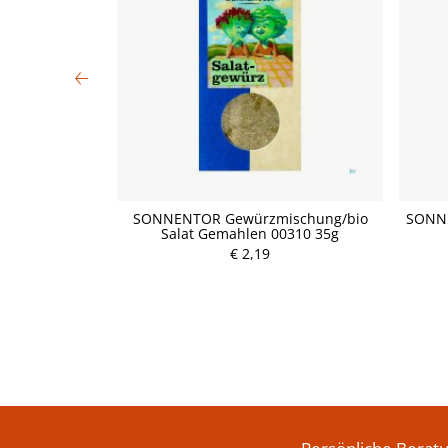
abzigklee
SONNENTOR Gewürzmischung/bio
SONNE
1 40g
Salat Gemahlen 00310 35g
€ 2,19
P
r
e
i
s