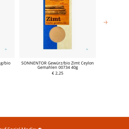
g/bio
SONNENTOR Gewürz/bio Zimt Ceylon
Gewusst
Gemahlen 00734 40g
Sup
€ 2,25
P
r
e
i
s