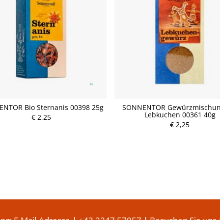
NTOR Bio Sternanis 00398 25g
SONNENTOR Gewürzmischun
Lebkuchen 00361 40g
€ 2,25
P
€ 2,25
P
r
r
e
e
i
i
s
s