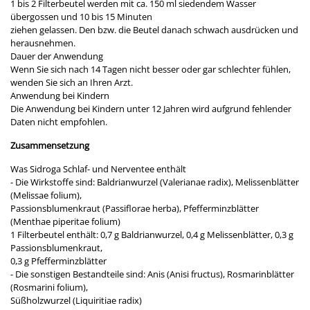
1 bis 2 Filterbeutel werden mit ca. 150 ml siedendem Wasser
übergossen und 10 bis 15 Minuten
ziehen gelassen. Den bzw. die Beutel danach schwach ausdrücken und
herausnehmen.
Dauer der Anwendung
Wenn Sie sich nach 14 Tagen nicht besser oder gar schlechter fühlen,
wenden Sie sich an Ihren Arzt.
Anwendung bei Kindern
Die Anwendung bei Kindern unter 12 Jahren wird aufgrund fehlender
Daten nicht empfohlen.
Zusammensetzung
Was Sidroga Schlaf- und Nerventee enthält
- Die Wirkstoffe sind: Baldrianwurzel (Valerianae radix), Melissenblätter
(Melissae folium),
Passionsblumenkraut (Passiflorae herba), Pfefferminzblätter
(Menthae piperitae folium)
1 Filterbeutel enthält: 0,7 g Baldrianwurzel, 0,4 g Melissenblätter, 0,3 g
Passionsblumenkraut,
0,3 g Pfefferminzblätter
- Die sonstigen Bestandteile sind: Anis (Anisi fructus), Rosmarinblätter
(Rosmarini folium),
Süßholzwurzel (Liquiritiae radix)