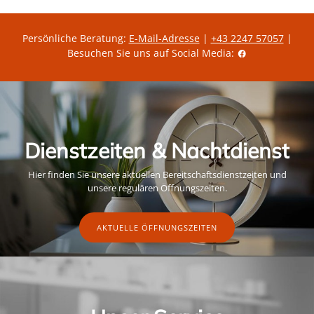
r
t
e
g
r
ü
P
l
Persönliche Beratung:
E-Mail-Adresse
|
+43 2247 57057
|
r
t
Besuchen Sie uns auf Social Media:
e
i
i
g
s
e
r
A
k
t
i
o
Dienstzeiten & Nachtdienst
n
s
p
Hier finden Sie unsere aktuellen Bereitschaftsdienstzeiten und
r
e
unsere regulären Öffnungszeiten.
i
s
AKTUELLE ÖFFNUNGSZEITEN