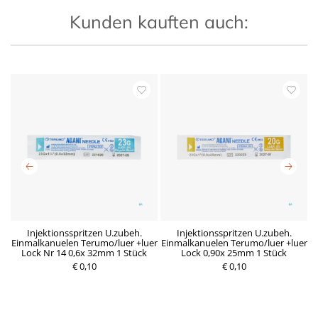
Kunden kauften auch:
x
Injektionsspritzen U.zubeh.
Injektionsspritzen U.zubeh.
Einmalkanuelen Terumo/luer +luer
Einmalkanuelen Terumo/luer +luer
E
Lock Nr 14 0,6x 32mm 1 Stück
Lock 0,90x 25mm 1 Stück
€ 0,10
R
D
€ 0,10
P
e
e
r
g
r
e
u
z
i
l
e
s
ä
i