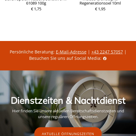
61089 100g
Regenerationsoel 10ml
P
€ 1,75
r
€ 1,95
P
e
r
i
e
s
i
s
Persönliche Beratung:
E-Mail-Adresse
|
+43 2247 57057
|
Besuchen Sie uns auf Social Media:
Dienstzeiten & Nachtdienst
Hier finden Sie unsere aktuellen Bereitschaftsdienstzeiten und
unsere regulären Öffnungszeiten.
AKTUELLE ÖFFNUNGSZEITEN