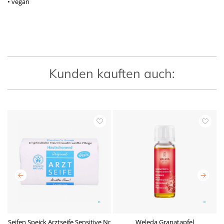
• vegan
Kunden kauften auch:
Seifen Speick Arztseife Sensitive Nr
Weleda Granatapfel
A