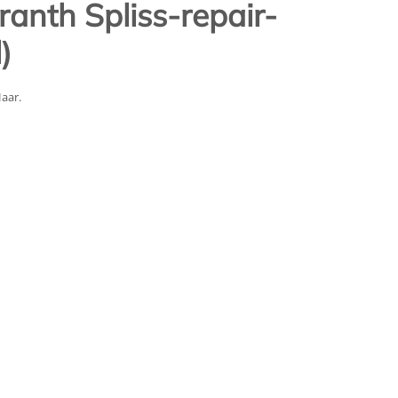
nth Spliss-repair-
)
aar.