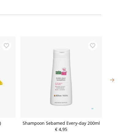
)
Shampoon Sebamed Every-day 200ml
Shampoon Kne
Drac
€ 4,95
P
r