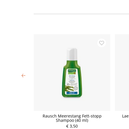
Spray (100 ml)
Rausch Meerestang Fett-stopp
Lae
Shampoo (40 ml)
€ 3,50
P