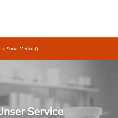
e
i
s
auf Social Media:
Unser Service