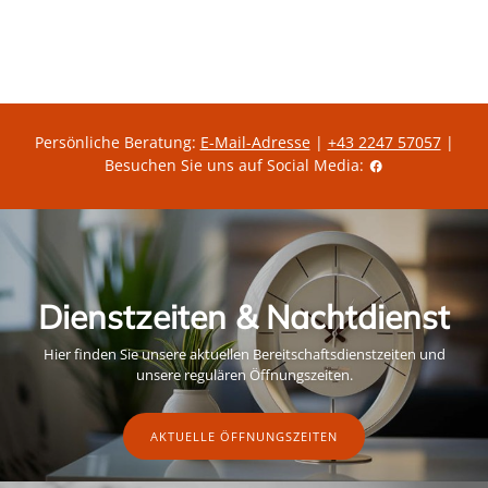
r
r
e
e
i
i
s
s
Persönliche Beratung:
E-Mail-Adresse
|
+43 2247 57057
|
Besuchen Sie uns auf Social Media:
Dienstzeiten & Nachtdienst
Hier finden Sie unsere aktuellen Bereitschaftsdienstzeiten und
unsere regulären Öffnungszeiten.
AKTUELLE ÖFFNUNGSZEITEN