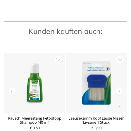
Kunden kauften auch:
Rausch Meerestang Fett-stopp
Laeusekamm Kopf Läuse Nissen
Shampoo (40 ml)
Livsane 1 Stück
€ 3,50
P
€ 3,90
P