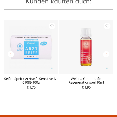
Kunden kauften auch:
Seifen Speick Arztseife Sensitive Nr
Weleda Granatapfel
A
61089 100g
Regenerationsoel 10ml
P
€ 1,75
r
€ 1,95
P
e
r
i
e
s
i
s