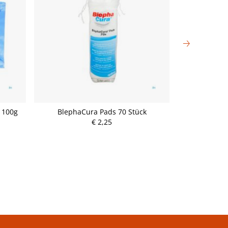
l 100g
BlephaCura Pads 70 Stück
La Roc
Ther
€ 2,25
P
r
e
i
s