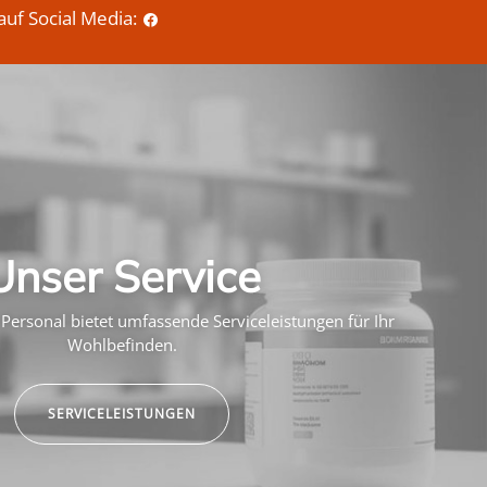
auf Social Media:
Unser Service
Personal bietet umfassende Serviceleistungen für Ihr
Wohlbefinden.
SERVICELEISTUNGEN