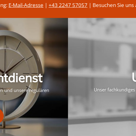
ung:
E-Mail-Adresse
|
+43 2247 57057
| Besuchen Sie uns 
htdienst
Unser fachkundiges 
ten und unsere regulären