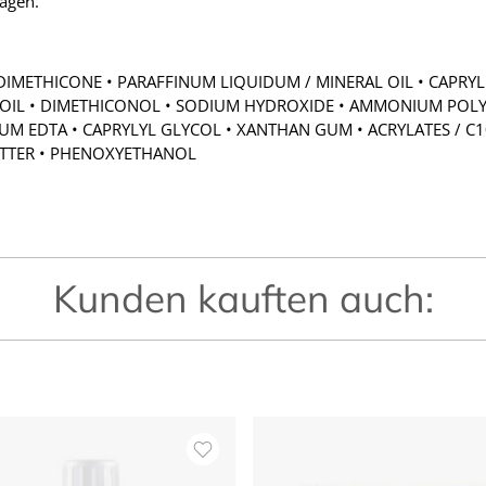
agen.
DIMETHICONE • PARAFFINUM LIQUIDUM / MINERAL OIL • CAPRYLI
ED OIL • DIMETHICONOL • SODIUM HYDROXIDE • AMMONIUM P
M EDTA • CAPRYLYL GLYCOL • XANTHAN GUM • ACRYLATES / C1
UTTER • PHENOXYETHANOL
Kunden kauften auch: