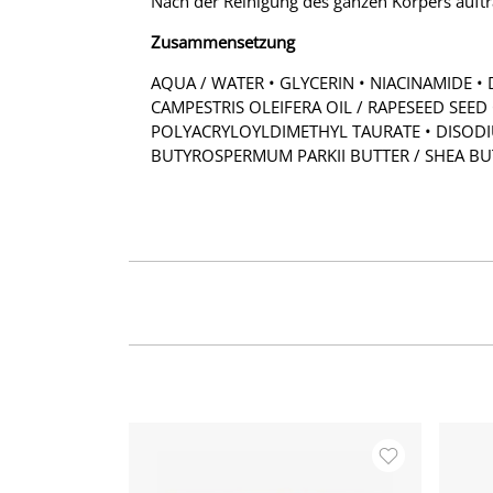
Nach der Reinigung des ganzen Körpers auftr
Zusammensetzung
AQUA / WATER • GLYCERIN • NIACINAMIDE • 
CAMPESTRIS OLEIFERA OIL / RAPESEED SE
POLYACRYLOYLDIMETHYL TAURATE • DISODIU
BUTYROSPERMUM PARKII BUTTER / SHEA B