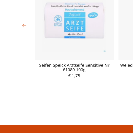
Tube 30g
Seifen Speick Arztseife Sensitive Nr
Weled
61089 100g
P
€ 1,75
r
e
i
s