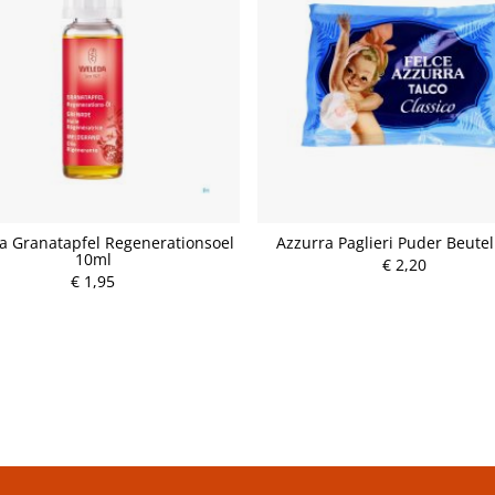
a Granatapfel Regenerationsoel
Azzurra Paglieri Puder Beute
10ml
€ 2,20
P
€ 1,95
P
r
r
e
e
i
i
s
s