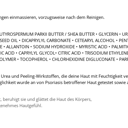
ngen einmassieren, vorzugsweise nach dem Reinigen.
UTYROSPERMUM PARKII BUTTER / SHEA BUTTER • GLYCERIN • UR
 SEED OIL • DICAPRYLYL CARBONATE • CETEARYL ALCOHOL • PEN
NE • ALLANTOIN • SODIUM HYDROXIDE • MYRISTIC ACID • PALMIT
 ACID • CAPRYLYL GLYCOL• CITRIC ACID • TRISODIUM ETHYLEN
POLYMER • TOCOPHEROL • CHLORHEXIDINE DIGLUCONATE • PA
 Urea und Peeling-Wirkstoffen, die deine Haut mit Feuchtigkeit ve
lichkeit wurde an von Psoriasis betroffener Haut getestet sowie 
 beruhigt sie und glättet die Haut des Körpers,
ngenehmes Hautgefühl.