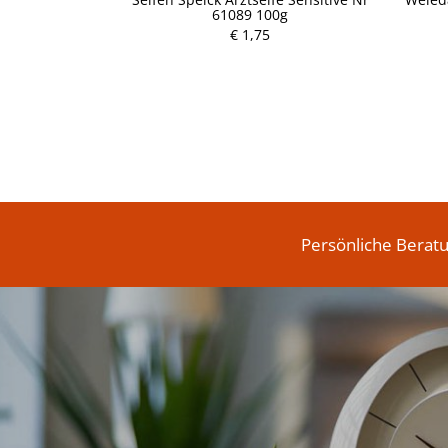
61089 100g
P
€ 1,75
r
e
i
s
Persönliche Berat