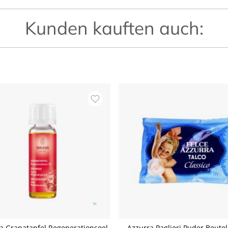
Kunden kauften auch:
a Granatapfel Regenerationsoel
Azzurra Paglieri Puder Beute