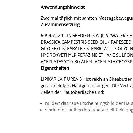
Anwendungshinweise
Zweimal täglich mit sanften Massagebewegu
Zusammensetzung
609965 29 - INGREDIENTS:AQUA /WATER • B
BRASSICA CAMPESTRIS SEED OIL / RAPESEED
GLYCERYL STEARATE • STEARIC ACID • GLYCI
HYDROXYETHYLPIPERAZINE ETHANE SULFONIC
ACRYLATES/C10-30 ALKYL ACRYLATE CROSS
Eigenschaften
LIPIKAR LAIT UREA 5+ ist reich an Sheabutter,
geschmeidiges Hautgefühl sorgen. Die Verträg
Zellen der Hautoberfläche und:
mildert das raue Erscheinungsbild der Haut,
stärkt die Hautbarriere und verleiht ein a