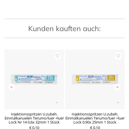
Kunden kauften auch:
x
Injektionsspritzen U.zubeh.
Injektionsspritzen U.zubeh.
Einmalkanuelen Terumo/luer +luer
Einmalkanuelen Terumo/luer +luer
E
Lock Nr 14 0,6x 32mm 1 Stück
Lock 0,90x 25mm 1 Stück
€ 0,10
R
D
€ 0,10
P