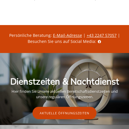
e
e
r
g
r
e
u
z
i
l
e
s
ä
i
r
t
e
g
r
ü
P
l
Persönliche Beratung:
E-Mail-Adresse
|
+43 2247 57057
|
r
t
Besuchen Sie uns auf Social Media:
e
i
i
g
s
e
r
A
k
t
i
o
Dienstzeiten & Nachtdienst
n
s
p
Hier finden Sie unsere aktuellen Bereitschaftsdienstzeiten und
r
e
unsere regulären Öffnungszeiten.
i
s
AKTUELLE ÖFFNUNGSZEITEN