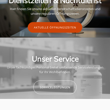
Dienstzeiten & Nachtdienst
Hier finden Sie unsere aktuellen Bereitschaftsdienstzeiten und
unsere regulären Öffnungszeiten.
AKTUELLE ÖFFNUNGSZEITEN
Unser Service
Unser fachkundiges Personal bietet umfassende Serviceleistungen
für Ihr Wohlbefinden.
SERVICELEISTUNGEN