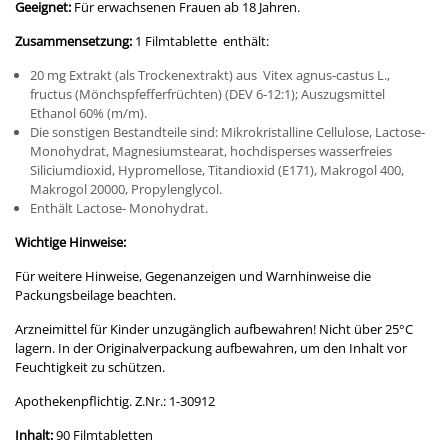
Geeignet:
Für erwachsenen Frauen ab 18 Jahren.
Zusammensetzung:
1 Filmtablette enthält:
20 mg Extrakt (als Trockenextrakt) aus Vitex agnus-castus L.,
fructus (Mönchspfefferfrüchten) (DEV 6-12:1); Auszugsmittel
Ethanol 60% (m/m).
Die sonstigen Bestandteile sind: Mikrokristalline Cellulose, Lactose-
Monohydrat, Magnesiumstearat, hochdisperses wasserfreies
Siliciumdioxid, Hypromellose, Titandioxid (E171), Makrogol 400,
Makrogol 20000, Propylenglycol.
Enthält Lactose- Monohydrat.
Wichtige Hinweise:
Für weitere Hinweise, Gegenanzeigen und Warnhinweise die
Packungsbeilage beachten.
Arzneimittel für Kinder unzugänglich aufbewahren! Nicht über 25°C
lagern. In der Originalverpackung aufbewahren, um den Inhalt vor
Feuchtigkeit zu schützen.
Apothekenpflichtig. Z.Nr.: 1-30912
Inhalt:
90 Filmtabletten