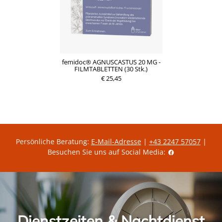
femidoc® AGNUSCASTUS 20 MG -
FILMTABLETTEN (30 Stk.)
€ 25,45
Persönliche Beratung:
E-Mail-Adresse
|
+43 2247 57057
|
Besuchen Sie uns auf Social Media:
Dienstzeiten & Nachtdienst