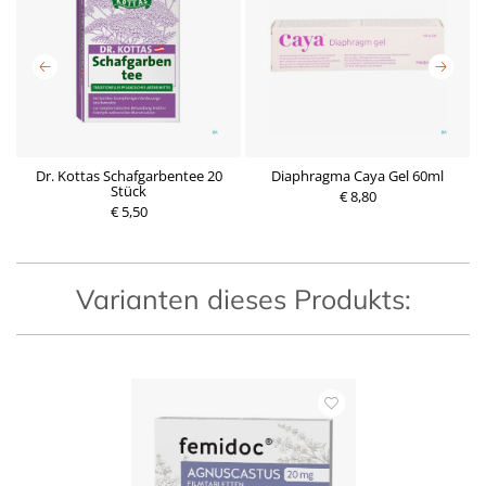
te
Dr. Kottas Schafgarbentee 20
Diaphragma Caya Gel 60ml
Stück
€ 8,80
€ 5,50
P
P
r
r
e
e
i
i
s
s
Varianten dieses Produkts: