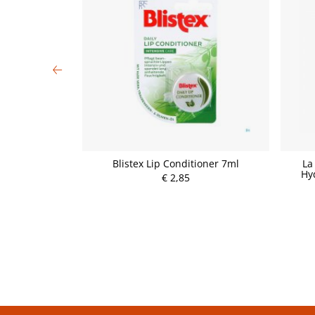
creme (10 ml)
Blistex Lip Conditioner 7ml
La
Hy
€ 2,85
P
r
e
i
s