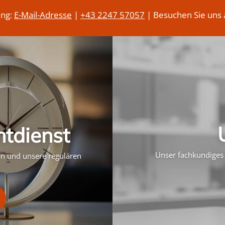
ung:
E-Mail-Adresse
|
+43 2247 57057
| Besuchen Sie uns 
htdienst
Unser fachkundiges 
ten und unsere regulären