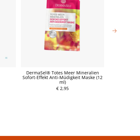
DermaSel® Totes Meer Mineralien
DermaSel® 
Sofort-Effekt Anti-Müdigkeit Maske (12
Straffend
ml)
P
€ 2,95
r
e
i
s