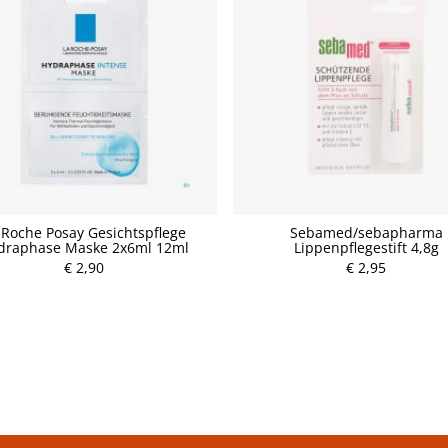
 Roche Posay Gesichtspflege
Sebamed/sebapharma
draphase Maske 2x6ml 12ml
Lippenpflegestift 4,8g
€ 2,90
P
€ 2,95
P
r
r
e
e
i
i
s
s