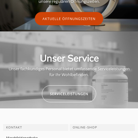
unsere regulären Öffnungszeiten.
AKTUELLE ÖFFNUNGSZEITEN
Unser Service
Unser fachkundiges Personal bietet umfassende Serviceleistungen
für Ihr Wohlbefinden.
SERVICELEISTUNGEN
KONTAKT
ONLINE-SHOP
Marchfeldapotheke