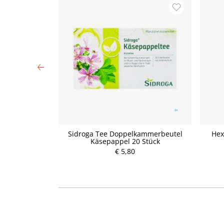
00 ml)
Sidroga Tee Doppelkammerbeutel
Hex
Käsepappel 20 Stück
P
€ 5,80
r
e
i
s