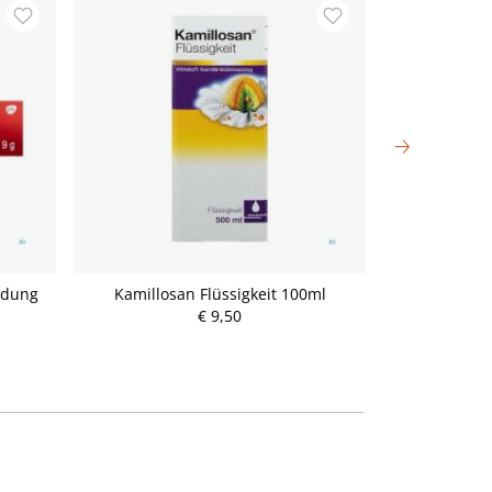
ndung
Kamillosan Flüssigkeit 100ml
Kamillos
€ 9,50
P
r
e
i
s