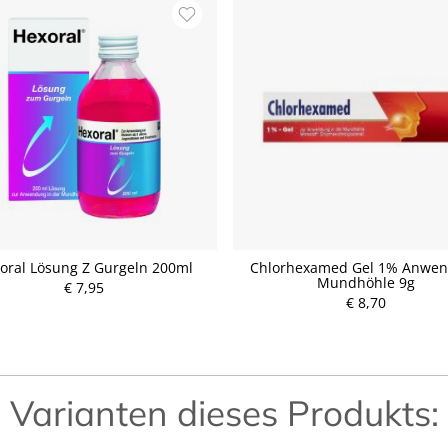
oral Lösung Z Gurgeln 200ml
Chlorhexamed Gel 1% Anwe
Mundhöhle 9g
€ 7,95
P
P
€ 8,70
r
r
e
e
i
i
s
s
Varianten dieses Produkts: