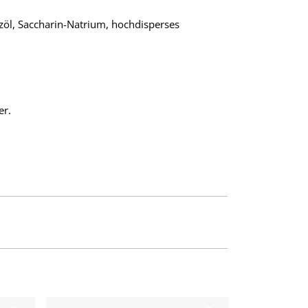
nzöl, Saccharin-Natrium, hochdisperses
er.