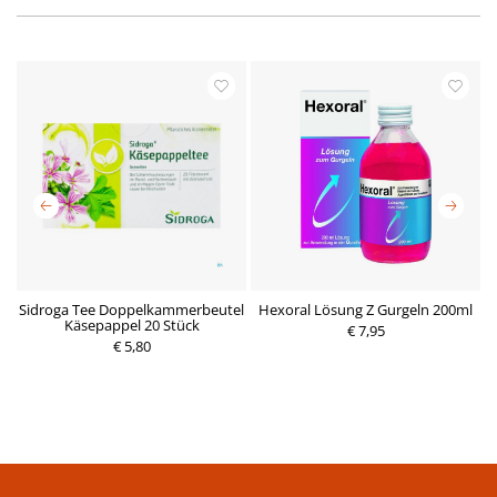
Sidroga Tee Doppelkammerbeutel
Hexoral Lösung Z Gurgeln 200ml
C
Käsepappel 20 Stück
P
€ 7,95
€ 5,80
r
P
e
r
i
e
s
i
s