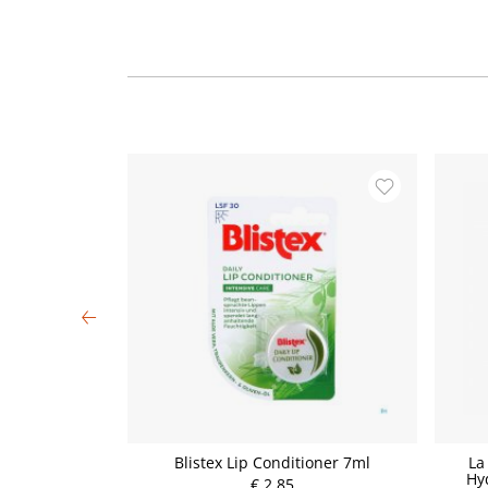
creme (10 ml)
Blistex Lip Conditioner 7ml
La
Hy
€ 2,85