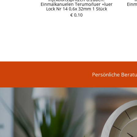
Einmalkanuelen Terumo/luer +luer
Einm
Lock Nr 14 0,6x 32mm 1 Stück
P
€ 0,10
r
e
i
s
Persönliche Berat