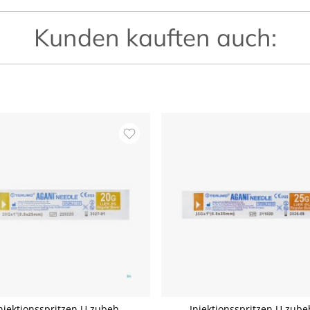
Kunden kauften auch:
njektionsspritzen U.zubeh.
Injektionsspritzen U.zube