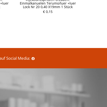
+luer
Einmalkanuelen Terumo/luer +luer
Einmalkanue
k
Lock Nr 20 0,40 X19mm 1 Stück
Lock Nr 1
P
€ 0,15
r
e
i
s
auf Social Media: