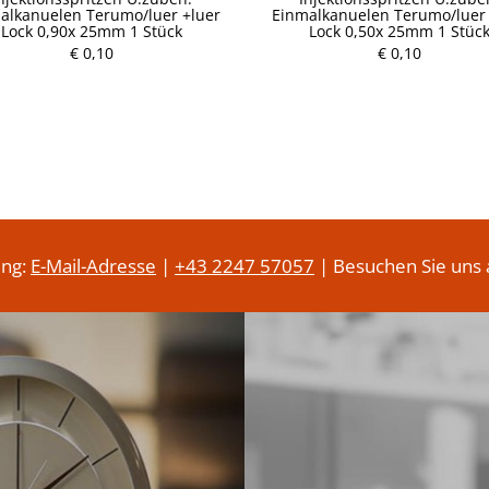
alkanuelen Terumo/luer +luer
Einmalkanuelen Terumo/luer 
P
Lock 0,90x 25mm 1 Stück
Lock 0,50x 25mm 1 Stüc
r
P
€ 0,10
e
€ 0,10
r
i
e
s
i
s
ung:
E-Mail-Adresse
|
+43 2247 57057
| Besuchen Sie uns 