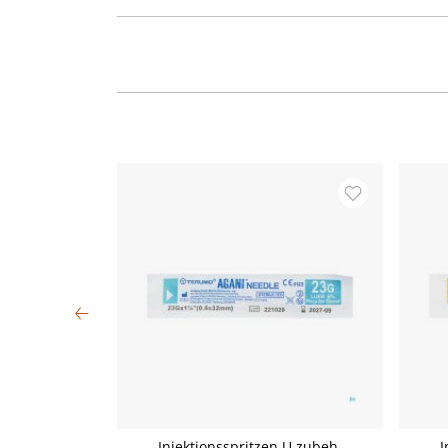
ello 4m x 12cm
Injektionsspritzen U.zubeh.
I