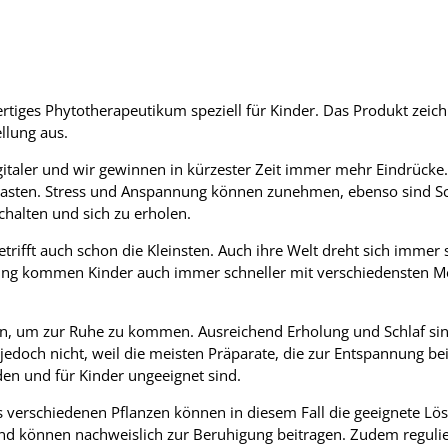
ertiges Phytotherapeutikum speziell für Kinder. Das Produkt zeich
llung aus.
italer und wir gewinnen in kürzester Zeit immer mehr Eindrücke.
asten. Stress und Anspannung können zunehmen, ebenso sind Sch
chalten und sich zu erholen.
rifft auch schon die Kleinsten. Auch ihre Welt dreht sich immer s
erung kommen Kinder auch immer schneller mit verschiedensten M
eten, um zur Ruhe zu kommen. Ausreichend Erholung und Schlaf si
jedoch nicht, weil die meisten Präparate, die zur Entspannung be
den und für Kinder ungeeignet sind.
 verschiedenen Pflanzen können in diesem Fall die geeignete Lösun
nd können nachweislich zur Beruhigung beitragen. Zudem regulie