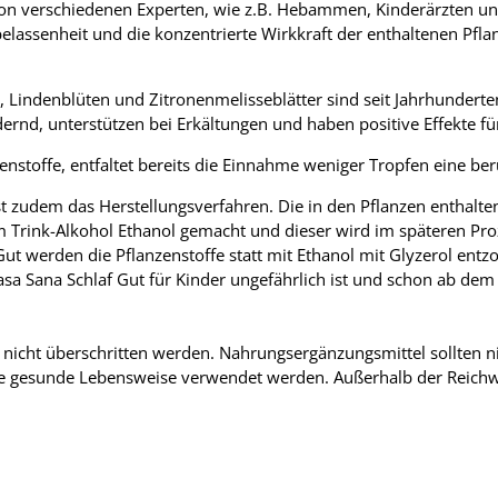
Von verschiedenen Experten, wie z.B. Hebammen, Kinderärzten un
lassenheit und die konzentrierte Wirkkraft der enthaltenen Pfla
 Lindenblüten und Zitronenmelisseblätter sind seit Jahrhunderte
dernd, unterstützen bei Erkältungen und haben positive Effekte 
enstoffe, entfaltet bereits die Einnahme weniger Tropfen eine b
ist zudem das Herstellungsverfahren. Die in den Pflanzen enthalt
m Trink-Alkohol Ethanol gemacht und dieser wird im späteren Pro
ut werden die Pflanzenstoffe statt mit Ethanol mit Glyzerol entzo
sa Sana Schlaf Gut für Kinder ungefährlich ist und schon ab d
nicht überschritten werden. Nahrungsergänzungsmittel sollten ni
e gesunde Lebensweise verwendet werden. Außerhalb der Reichw