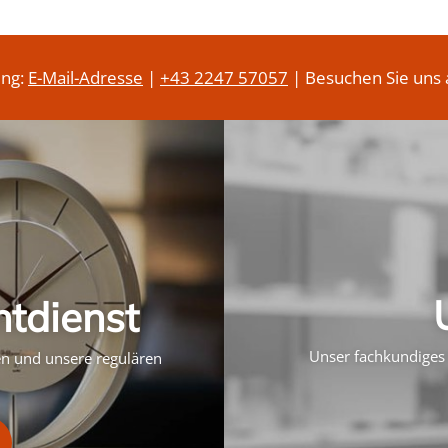
ung:
E-Mail-Adresse
|
+43 2247 57057
| Besuchen Sie uns 
htdienst
Unser fachkundiges 
ten und unsere regulären