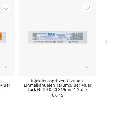
h.
Injektionsspritzen U.zubeh.
Injektio
+luer
Einmalkanuelen Terumo/luer +luer
Einmalkanue
k
Lock Nr 20 0,40 X19mm 1 Stück
Lock Nr 1
P
€ 0,15
r
e
i
s