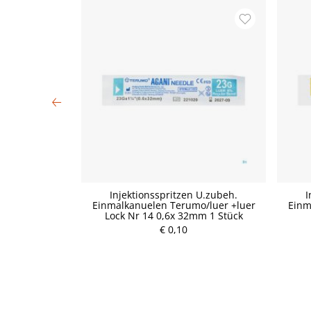
ello 4m x 12cm
Injektionsspritzen U.zubeh.
I
Einmalkanuelen Terumo/luer +luer
Einm
Lock Nr 14 0,6x 32mm 1 Stück
P
€ 0,10
r
e
i
s