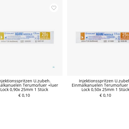
njektionsspritzen U.zubeh.
Injektionsspritzen U.zube
alkanuelen Terumo/luer +luer
Einmalkanuelen Terumo/luer 
P
Lock 0,90x 25mm 1 Stück
Lock 0,50x 25mm 1 Stüc
r
P
€ 0,10
e
€ 0,10
r
i
e
s
i
s