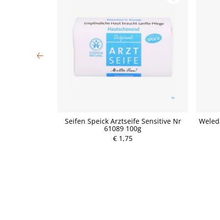
Tube 30g
Seifen Speick Arztseife Sensitive Nr
Weled
61089 100g
P
€ 1,75
r
e
i
s