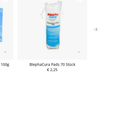
l 100g
BlephaCura Pads 70 Stück
La Roc
Ther
€ 2,25
P
r
e
i
s