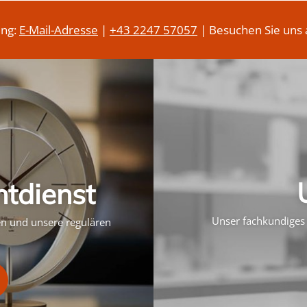
ung:
E-Mail-Adresse
|
+43 2247 57057
| Besuchen Sie uns 
htdienst
Unser fachkundiges 
ten und unsere regulären