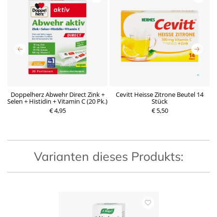
Doppelherz Abwehr Direct Zink +
Cevitt Heisse Zitrone Beutel 14
C
Selen + Histidin + Vitamin C (20 Pk.)
Stück
P
€ 4,95
P
€ 5,50
r
r
e
e
i
i
s
s
Varianten dieses Produkts: