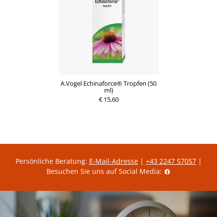
A.Vogel Echinaforce® Tropfen (50
ml)
€ 15,60
Persönliche Beratung:
E-Mail-Adresse
|
+43 2247 57057
|
Besuchen Sie uns auf Social Media: