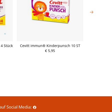
14 Stück
Cevitt immun® Kinderpunsch 10 ST
Doppelher
Manuka
€ 5,95
P
r
e
i
s
auf Social Media: