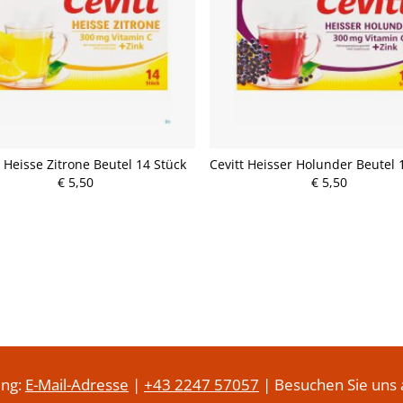
t Heisse Zitrone Beutel 14 Stück
Cevitt Heisser Holunder Beutel 
€ 5,50
€ 5,50
P
P
r
r
e
e
i
i
s
s
ung:
E-Mail-Adresse
|
+43 2247 57057
| Besuchen Sie uns 