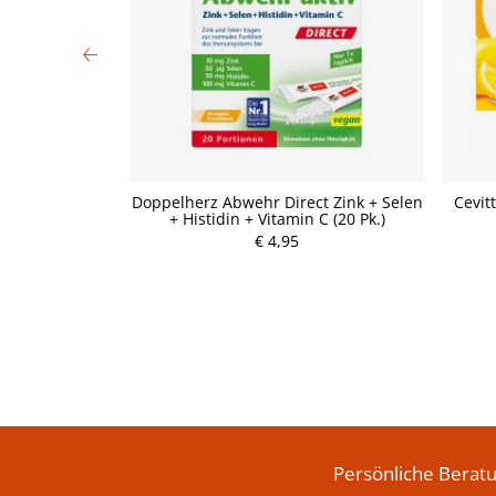
60 Stück
Doppelherz Abwehr Direct Zink + Selen
Cevit
+ Histidin + Vitamin C (20 Pk.)
€ 4,95
P
r
e
i
s
Persönliche Berat