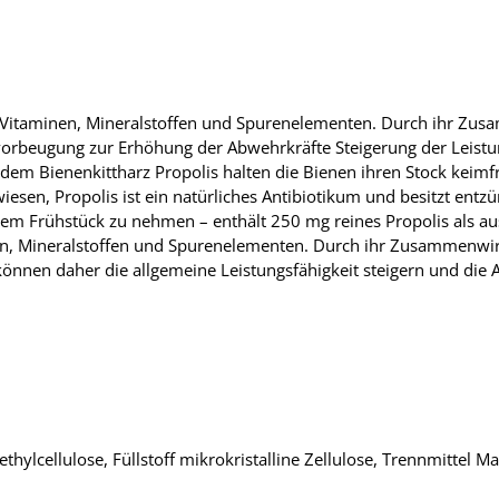
en Vitaminen, Mineralstoffen und Spurenelementen. Durch ihr Zusa
pevorbeugung zur Erhöhung der Abwehrkräfte Steigerung der Lei
dem Bienenkittharz Propolis halten die Bienen ihren Stock keimfr
wiesen, Propolis ist ein natürliches Antibiotikum und besitzt e
 dem Frühstück zu nehmen – enthält 250 mg reines Propolis als a
en, Mineralstoffen und Spurenelementen. Durch ihr Zusammenwirke
können daher die allgemeine Leistungsfähigkeit steigern und die 
hylcellulose, Füllstoff mikrokristalline Zellulose, Trennmittel 